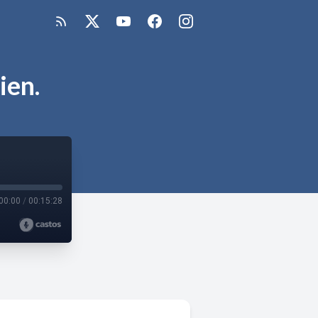
ien.
00:00
/
00:15:28