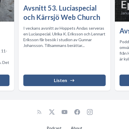
E
Avsnitt 53. Luciaspecial
Janu
och Kärrsjö Web Church
I veckans avsnitt av Hoppets Andas serveras
Avs
en Luciaspecial. Ulrika K. Eriksson och Lennart
Eriksson får besök i studion av Gunnar
Podd
Johansson. Tillsammans berättar...
omvär
k 11-
från 
är kyl
a. Det
Listen
Podcast
About