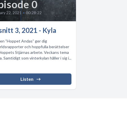
pisode 0
ary 22, 2021
•
00:28:22
nitt 3, 2021 - Kyla
en ”Hoppet Andas” ger dig
ldsrapporter och hoppfulla berättelser
Hoppets Stjärnas arbete. Veckans tema
a. Samtidigt som vinterkylan håller i sig i...
Listen