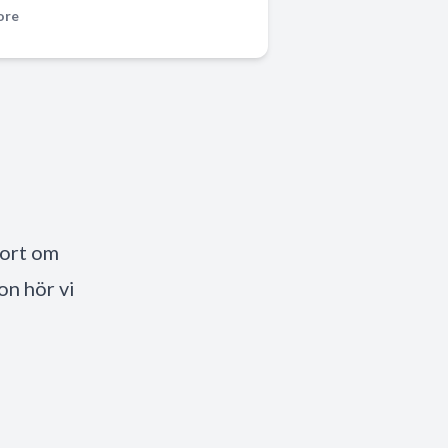
ore
port om
on hör vi