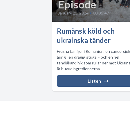
Episode
January 25, 2024
•
00:35:47
Rumänsk köld och
ukrainska tänder
Frusna familjer i Rumänien, en cancersju
åring i en dragig stuga – och en hel
tandläkarklinik som rullar ner mot Ukrain
är huvudingredienserna...
Listen