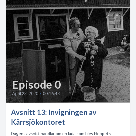
Episode 0
April 23, 2020
•
00:16:48
Avsnitt 13: Invigningen av
Kärrsjökontoret
Dagens avsnitt handlar om en lada som blev Hoppets