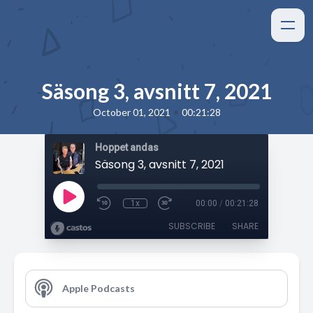
Säsong 3, avsnitt 7, 2021
•
October 01, 2021
00:21:28
Hoppet andas
Säsong 3, avsnitt 7, 2021
1x
00:00
/
00:21:28
SUBSCRIBE
SHARE
Apple Podcasts