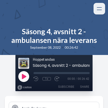
Säsong 4, avsnitt 2 -
ambulansen nära leverans
•
September 08, 2022
00:26:42
Hoppet andas
1x
00:00
/
00:26:42
SUBSCRIBE
SHARE