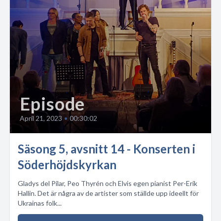
Episode
April 21, 2023
•
00:30:02
Säsong 5, avsnitt 14 - Konserten i
Söderhöjdskyrkan
Gladys del Pilar, Peo Thyrén och Elvis egen pianist Per-Erik
Hallin. Det är några av de artister som ställde upp ideellt för
Ukrainas folk...