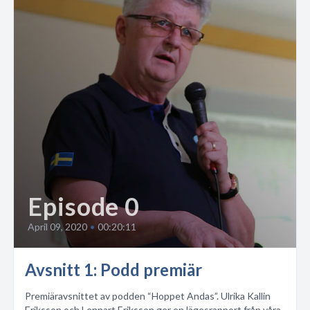
Episode 0
April 09, 2020
•
00:20:11
Avsnitt 1: Podd premiär
Premiäravsnittet av podden “Hoppet Andas”. Ulrika Kallin
Eriksson och Lennart Eriksson ger en lägesrapport från våra