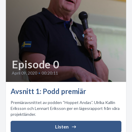
Episode 0
April 09, 2020
•
00:20:11
Avsnitt 1: Podd premiär
Premiäravsnittet av podden “Hoppet Andas”. Ulrika Kallin
Eriksson och Lennart Eriksson ger en lägesrapport från våra
projektländer.
Listen