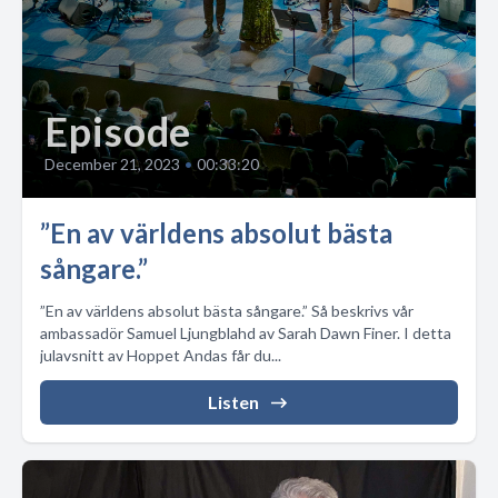
Episode
December 21, 2023
•
00:33:20
”En av världens absolut bästa
sångare.”
”En av världens absolut bästa sångare.” Så beskrivs vår
ambassadör Samuel Ljungblahd av Sarah Dawn Finer. I detta
julavsnitt av Hoppet Andas får du...
Listen