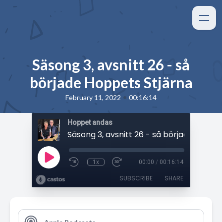
Säsong 3, avsnitt 26 - så
började Hoppets Stjärna
•
February 11, 2022
00:16:14
Hoppet andas
1x
00:00
/
00:16:14
SUBSCRIBE
SHARE