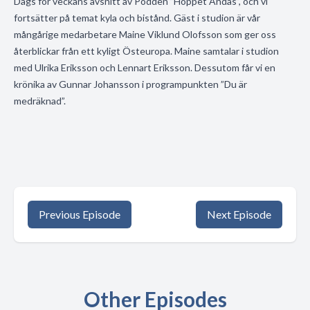
Dags för veckans avsnitt av Podden ”Hoppet Andas”, och vi
fortsätter på temat kyla och bistånd. Gäst i studion är vår
mångårige medarbetare Maine Viklund Olofsson som ger oss
återblickar från ett kyligt Östeuropa. Maine samtalar i studion
med Ulrika Eriksson och Lennart Eriksson. Dessutom får vi en
krönika av Gunnar Johansson i programpunkten ”Du är
medräknad”.
Previous Episode
Next Episode
Other Episodes