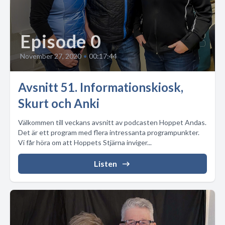
Episode 0
November 27, 2020
•
00:17:44
Avsnitt 51. Informationskiosk,
Skurt och Anki
Välkommen till veckans avsnitt av podcasten Hoppet Andas.
Det är ett program med flera intressanta programpunkter.
Vi får höra om att Hoppets Stjärna inviger...
Listen