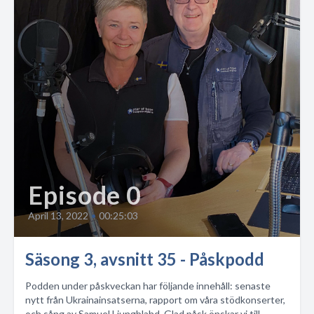
Episode 0
April 13, 2022
•
00:25:03
Säsong 3, avsnitt 35 - Påskpodd
Podden under påskveckan har följande innehåll: senaste
nytt från Ukrainainsatserna, rapport om våra stödkonserter,
och sång av Samuel Ljungblahd. Glad påsk önskar vi till...