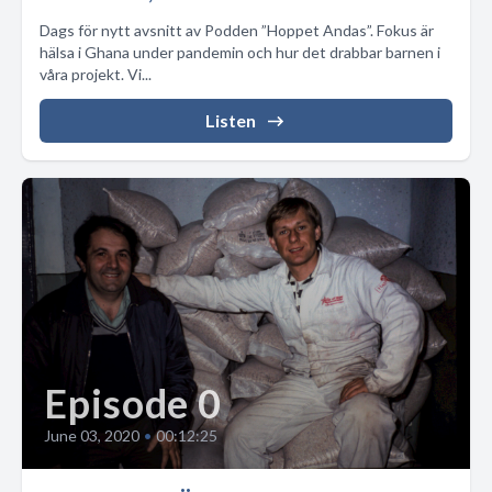
Dags för nytt avsnitt av Podden ”Hoppet Andas”. Fokus är
hälsa i Ghana under pandemin och hur det drabbar barnen i
våra projekt. Vi...
Listen
Episode 0
June 03, 2020
•
00:12:25