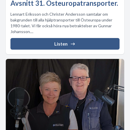
Avsnitt 31. Östeuropatransporter.
Lennart Eriksson och Christer Andersson samtalar om
bakgrunden till alla hjälptransporter till Östeuropa under
1980-talet. Vi får också höra nya betraktelser av Gunnar
Johansson....
Listen