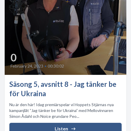
0
February 24, 2023
•
00:30:02
Säsong 5, avsnitt 8 - Jag tänker be
för Ukraina
Nu är den här! Idag premiärspelar vi Hoppets Stjärnas nya
kampanjlåt ”Jag tänker be för Ukraina” med Mellovinnaren
Simon Ådahl och Noice grundare Peo...
Listen