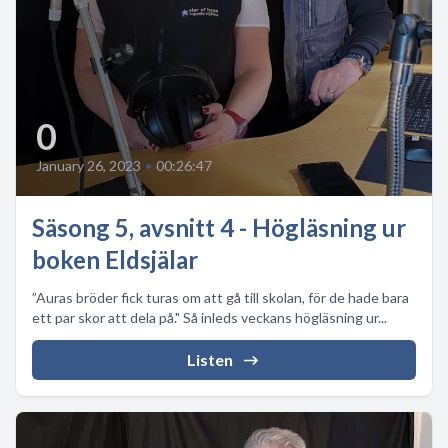
0
January 26, 2023
•
00:26:47
Säsong 5, avsnitt 4 - Högläsning ur
boken Eldsjälar
”Auras bröder fick turas om att gå till skolan, för de hade bara
ett par skor att dela på." Så inleds veckans högläsning ur...
Listen