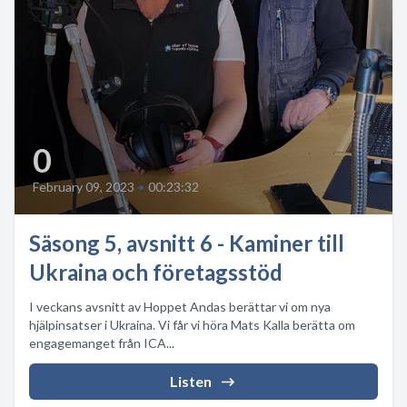
0
February 09, 2023
•
00:23:32
Säsong 5, avsnitt 6 - Kaminer till
Ukraina och företagsstöd
I veckans avsnitt av Hoppet Andas berättar vi om nya
hjälpinsatser i Ukraina. Vi får vi höra Mats Kalla berätta om
engagemanget från ICA...
Listen