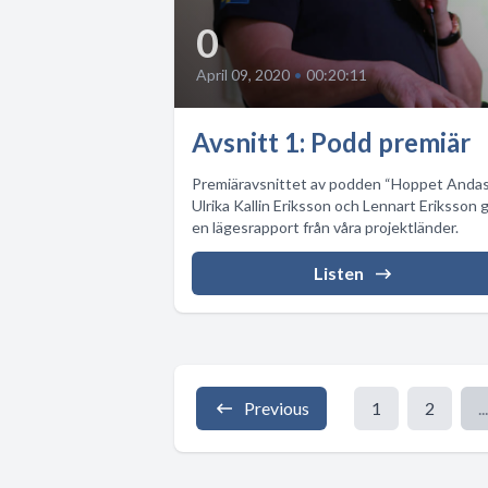
0
April 09, 2020
•
00:20:11
Avsnitt 1: Podd premiär
Premiäravsnittet av podden “Hoppet Andas
Ulrika Kallin Eriksson och Lennart Eriksson 
en lägesrapport från våra projektländer.
Listen
Previous
1
2
...